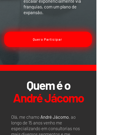
escalar exponencialmente via
franquias, com um plano de
expansão.
Quero Participar
Quem é o
André Jácomo
Olá, me chamo
André Jácomo
, ao
longo de 15 anos venho me
especializando em consultorias nos
mais diversos segmentos e me