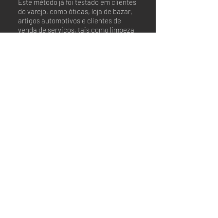
Este método já foi testado em clientes
do varejo, como óticas, loja de bazar,
artigos automotivos e clientes de
venda de serviços, tais como limpeza
residencial, empresas de marketing
digital e indoor, serviços de
impermeabilização de estofados entre
outros.
Eu mesmo formatei a minha própria
franquia (
www.marketingbag.com.br
)
que nos últimos 12 meses,
vendeu 25
unidades por todo o Brasil
. Tudo o que
você vai
aprender foi validado e
aprovado pelo mercado e dentro da
minha própria franqueadora
.