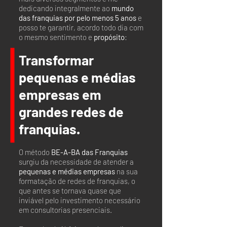
dedicando integralmente ao
mundo
das franquias por pelo menos 5 anos
e
posso te garantir, acordo todo dia com
o mesmo sentimento e
propósito
:
Transformar
pequenas e médias
empresas em
grandes redes de
franquias.
O método
BE-A-BA das Franquias
surgiu da necessidade de atender a
pequenas e médias empresas
na sua
formatação de redes de franquias, o
que antes se tornava quase que
inviável pelo investimento necessário
em consultorias presenciais.