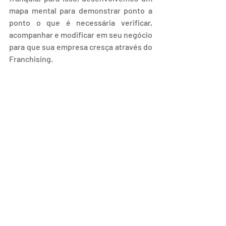
mapa mental para demonstrar ponto a 
ponto o que é necessária verificar, 
acompanhar e modificar em seu negócio 
para que sua empresa cresça através do 
Franchising.
O setor de Franchising teve aumento de 
5,9% no faturamento do 2 trimestre 
2019 se comparado ao mesmo período 